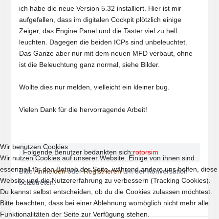
ich habe die neue Version 5.32 installiert. Hier ist mir
aufgefallen, dass im digitalen Cockpit plötzlich einige
Zeiger, das Engine Panel und die Taster viel zu hell
leuchten. Dagegen die beiden ICPs sind unbeleuchtet.
Das Ganze aber nur mit dem neuen MFD verbaut, ohne
ist die Beleuchtung ganz normal, siehe Bilder.
Wollte dies nur melden, vielleicht ein kleiner bug.
Vielen Dank für die hervorragende Arbeit!
Wir benutzen Cookies
Folgende Benutzer bedankten sich:
rotorsim
Wir nutzen Cookies auf unserer Website. Einige von ihnen sind
essenziell für den Betrieb der Seite, während andere uns helfen, diese
Bitte
Anmelden
oder
Registrieren
um der Konversation
Website und die Nutzererfahrung zu verbessern (Tracking Cookies).
beizutreten.
Du kannst selbst entscheiden, ob du die Cookies zulassen möchtest.
Bitte beachten, dass bei einer Ablehnung womöglich nicht mehr alle
Funktionalitäten der Seite zur Verfügung stehen.