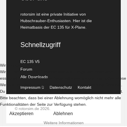
rotorsim ist eine private Initiative von
Hubschrauber-Enthusiasten. Hier ist die
Heimatbasis der EC 135 für X-Plane.
Schnellzugriff
EC 135 V5
Wir benutzen Cookies
Forum
Wir nutzen Cookies auf unserer Website. Einige von ihnen sind
Alle Downloads
essenziell für den Betrieb der Seite, während andere uns helfen, diese
Website und die Nutzererfahrung zu verbessern (Tracking Cookies).
Impressum
Datenschutz
Kontakt
Du kannst selbst entscheiden, ob du die Cookies zulassen möchtest.
Bitte beachten, dass bei einer Ablehnung womöglich nicht mehr alle
Funktionalitäten der Seite zur Verfügung stehen.
© rotorsim.de 2026.
Akzeptieren
Ablehnen
Weitere Informationen