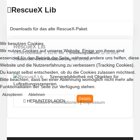
RescueX Lib
Downloads für das alte RescueX-Paket.
Wir benutzen Cookies
RescueX Lib
Wir nutzen Cookies auf unserer Website. Einige von ihnen sind
8789 Downloads
122.67 MB
Erstellungsdatum:
12-16-2023
essenziell für den Betrieb der Seite, während andere uns helfen, diese
Datum der letzten Aktualisierung:
12-16-2023
Website und die Nutzererfahrung zu verbessern (Tracking Cookies).
Du kannst selbst entscheiden, ob du die Cookies zulassen möchtest.
Szeneriebibliothek mit Objekten für
Bitte beachten, dass bei einer Ablehnung womöglich nicht mehr alle
Luftrettungsszenerien.
Funktionalitäten der Seite zur Verfügung stehen.
Akzeptieren
Ablehnen
Details
HERUNTERLADEN
Weitere Informationen
|
Impressum