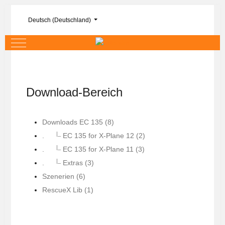
Sprache auswählen
Deutsch (Deutschland)
Mobile Menu Toggle
Download-Bereich
Downloads EC 135 (8)
|_
.
EC 135 for X-Plane 12 (2)
|_
.
EC 135 for X-Plane 11 (3)
|_
.
Extras (3)
Szenerien (6)
RescueX Lib (1)