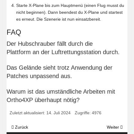
Starte X-Plane bis zum Hauptmenü (einen Flug musst du
nicht beginnen). Dann beendest du X-Plane und startest
es erneut. Die Szenerie ist nun einsatzbereit.
FAQ
Der Hubschrauber fällt durch die
Plattform an der Luftrettungsstation durch.
Das Gelände sieht trotz Anwendung der
Patches unpassend aus.
Warum ist das umständliche Arbeiten mit
Ortho4XP überhaupt nötig?
Zuletzt aktualisiert: 14. Juli 2024
Zugriffe: 4976
Vorheriger Beitrag: Szenerie Klinikum Saarbrücken LRZ Christop
Nächster Beitr
Zurück
Weiter