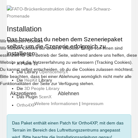
Installation
Das brauchst du neben dem Szeneriepaket
Wir benutzen Cookies
selbst, um die Szenerie erfolgreich zu
Wir nutzen Cookies auf unserer Website. Einige von ihnen sind
installieren:
essenziell für den Betrieb der Seite, während andere uns helfen, diese
Website und die Nutzererfahrung zu verbessern (Tracking Cookies).
X-Plane 12
Du kannst selbst entscheiden, ob du die Cookies zulassen möchtest.
Die Library
OpensceneryX
Bitte beachten, dass bei einer Ablehnung womöglich nicht mehr alle
Die
HepKit
Library
Funktionalitäten der Seite zur Verfügung stehen.
Die
3D People Library
Akzeptieren
Ablehnen
Das Plugin
ScenX
Weitere Informationen
|
Impressum
Ortho4XP
Das Paket enthält einen Patch für Ortho4XP, mit dem das
Terrain im Bereich des Luftrettungszentrums angepasst
wird. Bitte beachte die Installationsanleitung genau!